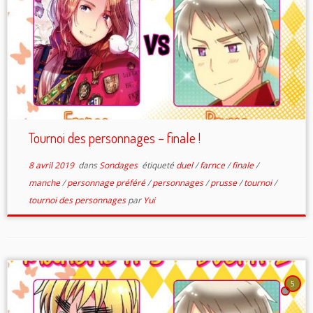
Tournoi des personnages – finale !
8 avril 2019
dans
Sondages
étiqueté
duel
/
farnce
/
finale
/
manche
/
personnage préféré
/
personnages
/
prusse
/
tournoi
/
tournoi des personnages
par
Yui
5