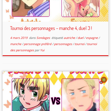
Tournoi des personnages – manche 4, duel 3 !
4 mars 2019
dans
Sondages
étiqueté
autriche
/
duel
/
espagne
/
manche
/
personnage préféré
/
personnages
/
tournoi
/
tournoi
des personnages
par
Yui
4