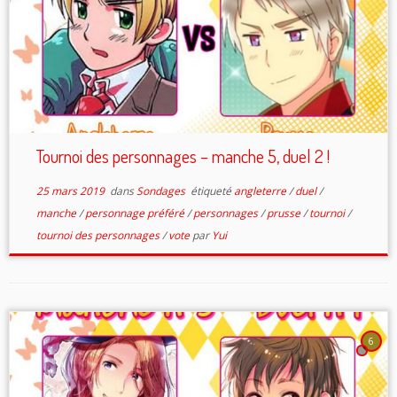
Tournoi des personnages – manche 5, duel 2 !
25 mars 2019
dans
Sondages
étiqueté
angleterre
/
duel
/
manche
/
personnage préféré
/
personnages
/
prusse
/
tournoi
/
tournoi des personnages
/
vote
par
Yui
6