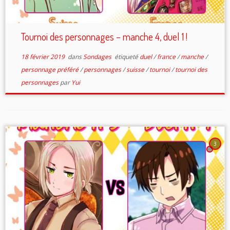
Tournoi des personnages – manche 4, duel 1 !
18 février 2019
dans
Sondages
étiqueté
duel
/
france
/
manche
/
personnage préféré
/
personnages
/
suisse
/
tournoi
/
tournoi des
personnages
par
Yui
3