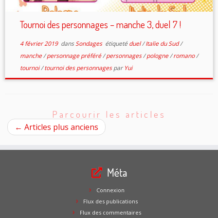
Tournoi des personnages – manche 3, duel 7 !
4 février 2019
dans
Sondages
étiqueté
duel
/
Italie du Sud
/
manche
/
personnage préféré
/
personnages
/
pologne
/
romano
/
tournoi
/
tournoi des personnages
par
Yui
Parcourir les articles
←
Articles plus anciens
Méta
Connexion
Flux des publications
Flux des commentaires