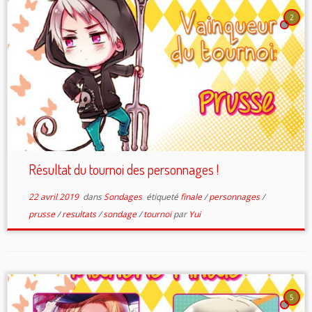
2
Résultat du tournoi des personnages !
22 avril 2019
dans
Sondages
étiqueté
finale
/
personnages
/
prusse
/
resultats
/
sondage
/
tournoi
par
Yui
5