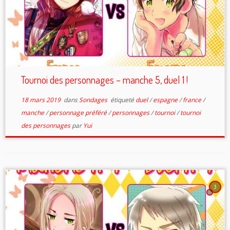
Tournoi des personnages – manche 5, duel 1 !
18 mars 2019
dans
Sondages
étiqueté
duel
/
espagne
/
france
/
manche
/
personnage préféré
/
personnages
/
tournoi
/
tournoi
des personnages
par
Yui
3