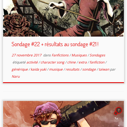
Sondage #22 + résultats au sondage #21 !
27 novembre 2017
dans
Fanfictions
/
Musiques
/
Sondages
étiqueté
activité
/
character song
/
chine
/
extra
/
fanfiction
/
générique
/
kaida yuki
/
musique
/
resultats
/
sondage
/
taïwan
par
Naru
7