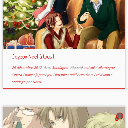
Joyeux Noël à tous !
25 décembre 2017
dans
Sondages
étiqueté
activité
/
allemagne
/
extra
/
italie
/
japon
/
jeu
/
lituanie
/
noël
/
resultats
/
réveillon
/
sondage
par
Naru
8