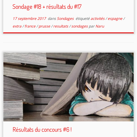
Sondage #18 + résultats du #17
17 septembre 2017
dans
Sondages
étiqueté
activités
/
espagne
/
extra
/
france
/
prusse
/
resultats
/
sondages
par
Naru
Résultats du concours #6 !