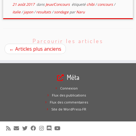
21 août 2017
dans
Jeux/Concours
étiqueté
chibi
/
concours
/
italie
/
japon
/
resultats
/
sondage
par
Naru
Parcourir les articles
←
Articles plus anciens
Méta
Connexion
Flux des publications
Flux des commentaires
Site de WordPress-FR