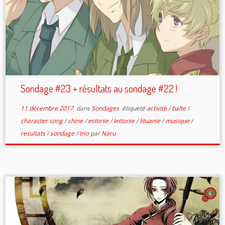
Sondage #23 + résultats au sondage #22 !
11 décembre 2017
dans
Sondages
étiqueté
activité
/
balte
/
character song
/
chine
/
estonie
/
lettonie
/
lituanie
/
musique
/
resultats
/
sondage
/
trio
par
Naru
6