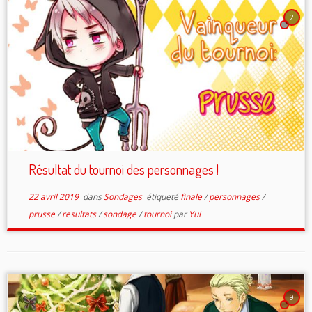
2
Résultat du tournoi des personnages !
22 avril 2019
dans
Sondages
étiqueté
finale
/
personnages
/
prusse
/
resultats
/
sondage
/
tournoi
par
Yui
9