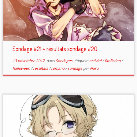
Sondage #21 + résultats sondage #20
13 novembre 2017
dans
Sondages
étiqueté
activité
/
fanfiction
/
halloween
/
resultats
/
romano
/
sondage
par
Naru