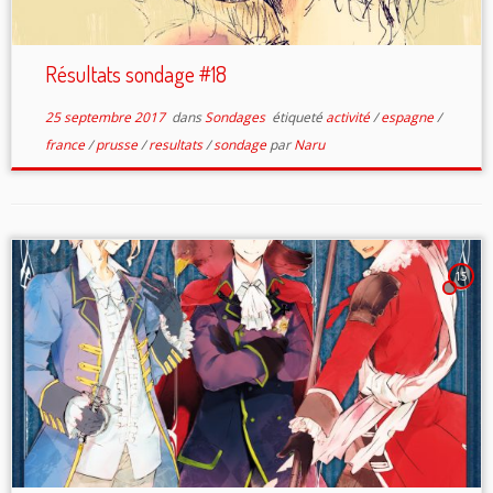
Résultats sondage #18
25 septembre 2017
dans
Sondages
étiqueté
activité
/
espagne
/
france
/
prusse
/
resultats
/
sondage
par
Naru
15