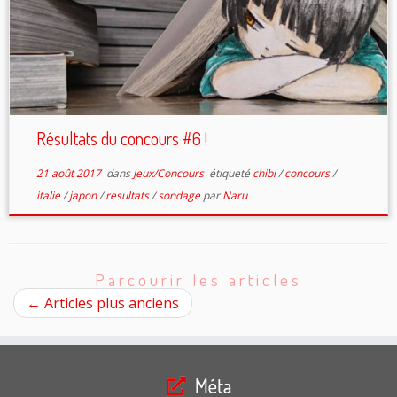
Résultats du concours #6 !
21 août 2017
dans
Jeux/Concours
étiqueté
chibi
/
concours
/
italie
/
japon
/
resultats
/
sondage
par
Naru
Parcourir les articles
←
Articles plus anciens
Méta