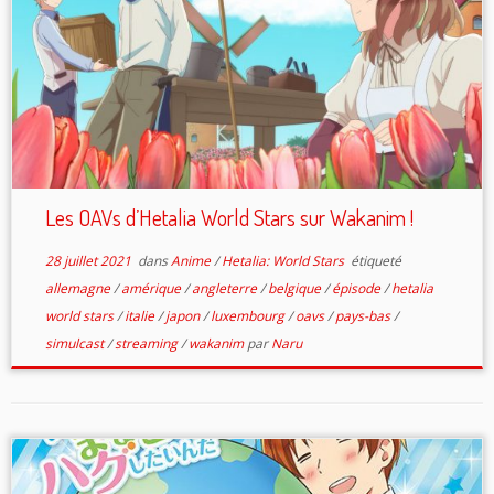
Les OAVs d’Hetalia World Stars sur Wakanim !
28 juillet 2021
dans
Anime
/
Hetalia: World Stars
étiqueté
allemagne
/
amérique
/
angleterre
/
belgique
/
épisode
/
hetalia
world stars
/
italie
/
japon
/
luxembourg
/
oavs
/
pays-bas
/
simulcast
/
streaming
/
wakanim
par
Naru