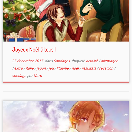
Joyeux Noël à tous !
25 décembre 2017
dans
Sondages
étiqueté
activité
/
allemagne
/
extra
/
italie
/
japon
/
jeu
/
lituanie
/
noël
/
resultats
/
réveillon
/
sondage
par
Naru