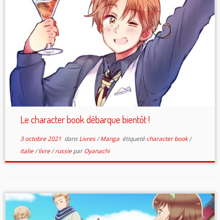
Le character book débarque bientôt !
3 octobre 2021
dans
Livres
/
Manga
étiqueté
character book
/
italie
/
livre
/
russie
par
Oyanachi