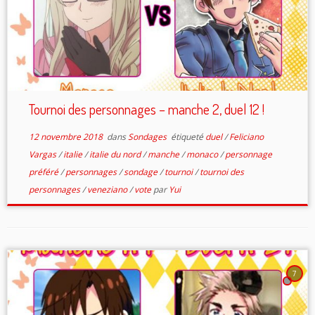
Tournoi des personnages – manche 2, duel 12 !
12 novembre 2018
dans
Sondages
étiqueté
duel
/
Feliciano
Vargas
/
italie
/
italie du nord
/
manche
/
monaco
/
personnage
préféré
/
personnages
/
sondage
/
tournoi
/
tournoi des
personnages
/
veneziano
/
vote
par
Yui
7