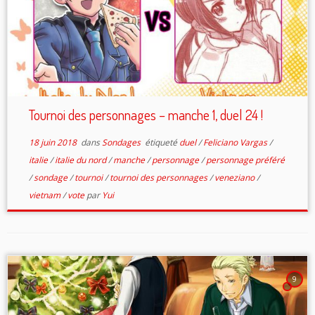
Tournoi des personnages – manche 1, duel 24 !
18 juin 2018
dans
Sondages
étiqueté
duel
/
Feliciano Vargas
/
italie
/
italie du nord
/
manche
/
personnage
/
personnage préféré
/
sondage
/
tournoi
/
tournoi des personnages
/
veneziano
/
vietnam
/
vote
par
Yui
9