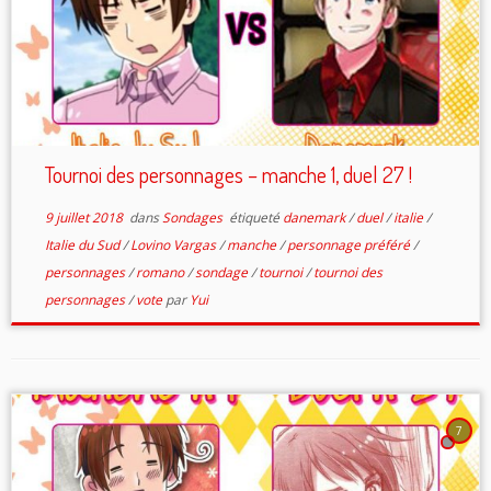
Tournoi des personnages – manche 1, duel 27 !
9 juillet 2018
dans
Sondages
étiqueté
danemark
/
duel
/
italie
/
Italie du Sud
/
Lovino Vargas
/
manche
/
personnage préféré
/
personnages
/
romano
/
sondage
/
tournoi
/
tournoi des
personnages
/
vote
par
Yui
7