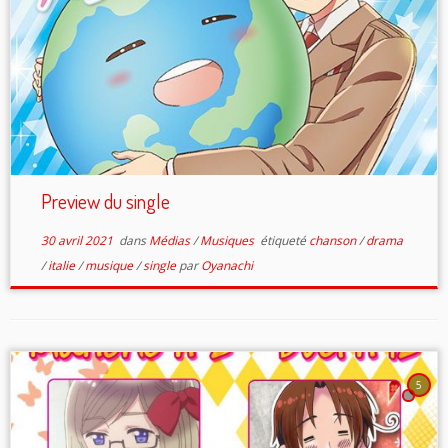
Preview du single
30 avril 2021
dans
Médias
/
Musiques
étiqueté
chanson
/
drama
/
italie
/
musique
/
single
par
Oyanachi
5