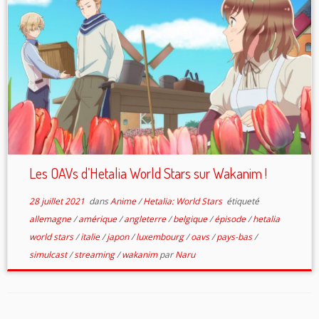
Les OAVs d’Hetalia World Stars sur Wakanim !
28 juillet 2021
dans
Anime
/
Hetalia: World Stars
étiqueté
allemagne
/
amérique
/
angleterre
/
belgique
/
épisode
/
hetalia
world stars
/
italie
/
japon
/
luxembourg
/
oavs
/
pays-bas
/
simulcast
/
streaming
/
wakanim
par
Naru