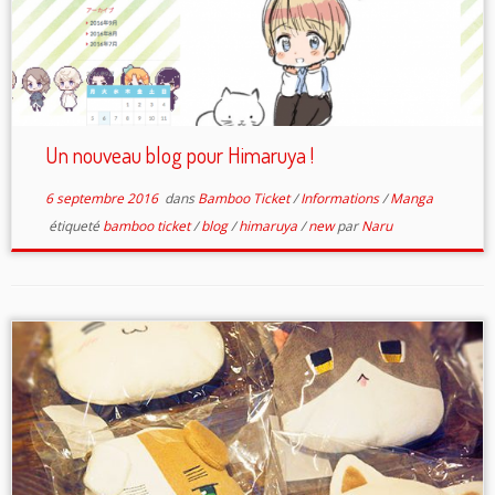
Un nouveau blog pour Himaruya !
6 septembre 2016
dans
Bamboo Ticket
/
Informations
/
Manga
étiqueté
bamboo ticket
/
blog
/
himaruya
/
new
par
Naru