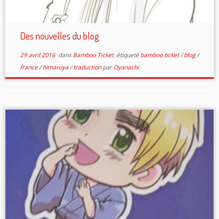
Des nouvelles du blog
29 avril 2016
dans
Bamboo Ticket
étiqueté
bamboo ticket
/
blog
/
france
/
himaruya
/
traduction
par
Oyanachi