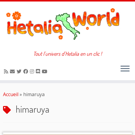
Tout l'univers d'Hetalia en un clic !
Passer
au
Accueil
»
himaruya
contenu
himaruya