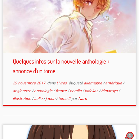
Quelques infos sur la nouvelle anthologie +
annonce d’un tome ...
29 novembre 2017
dans
Livres
étiqueté
allemagne
/
amérique
/
angleterre
/
anthologie
/
france
/
hetalia
/
hidekaz
/
himaruya
/
illustration
/
italie
/
japon
/
tome 2
par
Naru
3