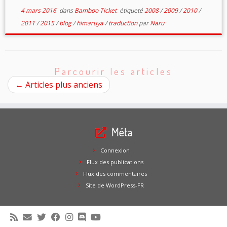
4 mars 2016
dans
Bamboo Ticket
étiqueté
2008
/
2009
/
2010
/
2011
/
2015
/
blog
/
himaruya
/
traduction
par
Naru
Parcourir les articles
←
Articles plus anciens
Méta
Connexion
Flux des publications
Flux des commentaires
Site de WordPress-FR