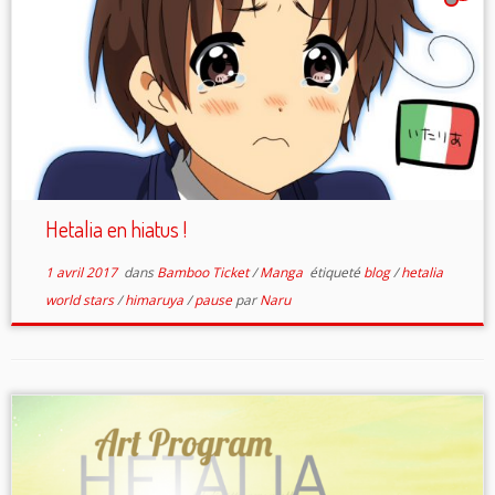
Hetalia en hiatus !
1 avril 2017
dans
Bamboo Ticket
/
Manga
étiqueté
blog
/
hetalia
world stars
/
himaruya
/
pause
par
Naru