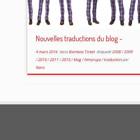
Nouvelles traductions du blog ~
4 mars 2016
dans
Bamboo Ticket
étiqueté
2008
/
2009
/
2010
/
2011
/
2015
/
blog
/
himaruya
/
traduction
par
Naru