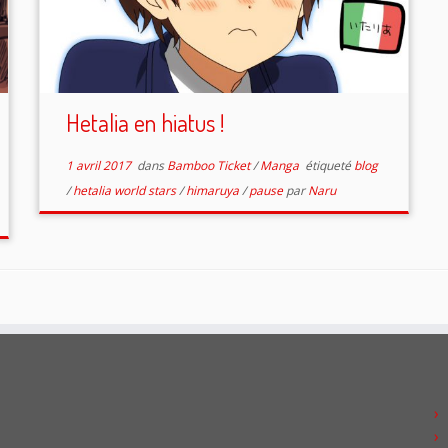
Hetalia en hiatus !
1 avril 2017
dans
Bamboo Ticket
/
Manga
étiqueté
blog
/
hetalia world stars
/
himaruya
/
pause
par
Naru