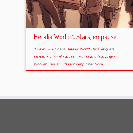
Hetalia World☆Stars, en pause.
19 avril 2018
dans
Hetalia: World Stars
étiqueté
chapitres
/
hetalia world stars
/
hiatus
/
himaruya
hidekaz
/
pause
/
shonen jump +
par
Naru