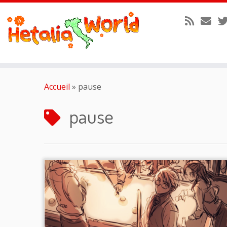
Passer
au
Accueil
»
pause
contenu
pause