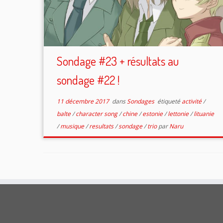
Sondage #23 + résultats au
sondage #22 !
11 décembre 2017
dans
Sondages
étiqueté
activité
/
balte
/
character song
/
chine
/
estonie
/
lettonie
/
lituanie
/
musique
/
resultats
/
sondage
/
trio
par
Naru