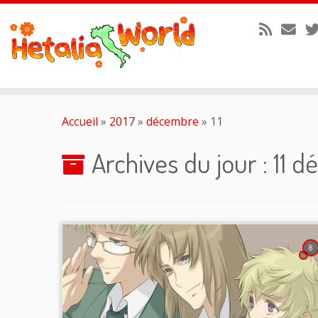
Passer
au
Accueil
»
2017
»
décembre
»
11
contenu
Archives du jour :
11 d
8