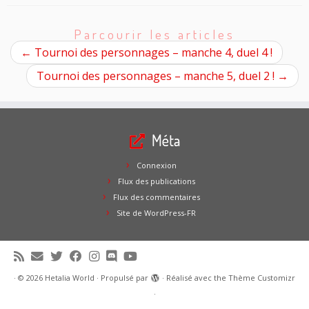
Parcourir les articles
←
Tournoi des personnages – manche 4, duel 4 !
Tournoi des personnages – manche 5, duel 2 !
→
Méta
Connexion
Flux des publications
Flux des commentaires
Site de WordPress-FR
·
© 2026
Hetalia World
·
Propulsé par
·
Réalisé avec the
Thème Customizr
·