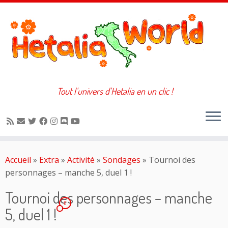
Tout l'univers d'Hetalia en un clic !
Passer
au
Accueil
»
Extra
»
Activité
»
Sondages
»
Tournoi des
contenu
personnages – manche 5, duel 1 !
Tournoi des personnages – manche
6
5, duel 1 !