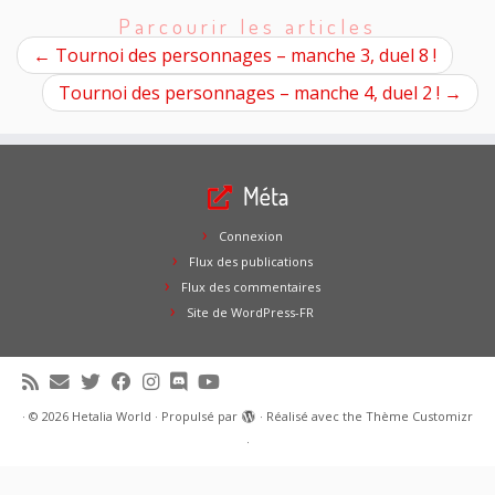
Parcourir les articles
←
Tournoi des personnages – manche 3, duel 8 !
Tournoi des personnages – manche 4, duel 2 !
→
Méta
Connexion
Flux des publications
Flux des commentaires
Site de WordPress-FR
·
© 2026
Hetalia World
·
Propulsé par
·
Réalisé avec the
Thème Customizr
·