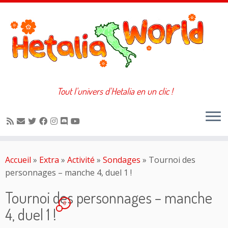
Tout l'univers d'Hetalia en un clic !
Passer
au
Accueil
»
Extra
»
Activité
»
Sondages
»
Tournoi des
contenu
personnages – manche 4, duel 1 !
Tournoi des personnages – manche
6
4, duel 1 !