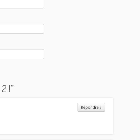
2 !
”
Répondre
↓