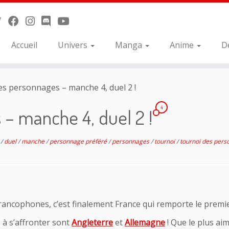
Accueil
Univers
Manga
Anime
D
s personnages – manche 4, duel 2 !
4
 – manche 4, duel 2 !
e
/
duel
/
manche
/
personnage préféré
/
personnages
/
tournoi
/
tournoi des per
ancophones, c’est finalement France qui remporte le premier
 à s’affronter sont
Angleterre
et
Allemagne
! Que le plus aim