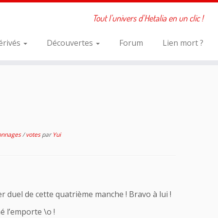
Tout l'univers d'Hetalia en un clic !
érivés
Découvertes
Forum
Lien mort ?
sonnages
/
votes
par
Yui
 duel de cette quatrième manche ! Bravo à lui !
é l’emporte \o !