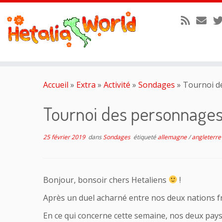
Passer
au
Accueil
»
Extra
»
Activité
»
Sondages
»
Tournoi de
contenu
Tournoi des personnages
25 février 2019
dans
Sondages
étiqueté
allemagne
/
angleterr
Bonjour, bonsoir chers Hetaliens
!
Après un duel acharné entre nos deux nations fr
En ce qui concerne cette semaine, nos deux pays