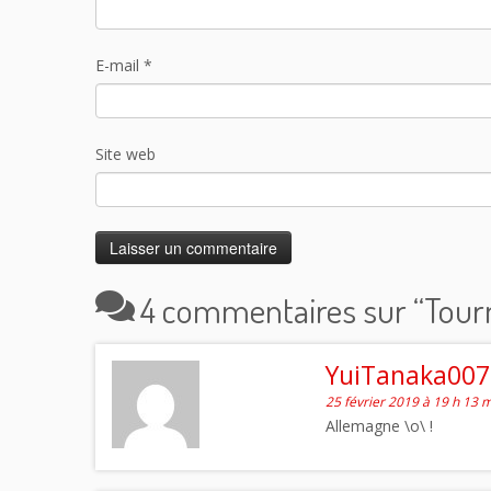
E-mail
*
Site web
4 commentaires sur “
Tour
YuiTanaka007 
25 février 2019 à 19 h 13 
Allemagne \o\ !