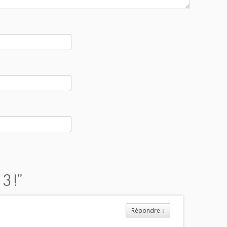
3 !
”
Répondre
↓