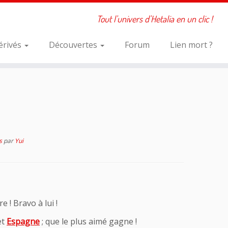
Tout l'univers d'Hetalia en un clic !
érivés
Découvertes
Forum
Lien mort ?
es
par
Yui
 ! Bravo à lui !
et
Espagne
; que le plus aimé gagne !