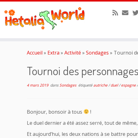
Passer
au
Accueil
»
Extra
»
Activité
»
Sondages
»
Tournoi de
contenu
Tournoi des personnages
4 mars 2019
dans
Sondages
étiqueté
autriche
/
duel
/
espagne
Bonjour, bonsoir à tous
!
Le duel dernier a été assez serré, tout de même, 
Et aujourd’hui, les deux nations à se battre pou