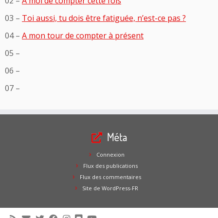
02 –
A moi de compter cette fois
03 –
Toi aussi, tu dois être fatiguée, n’est-ce pas ?
04 –
A mon tour de compter à présent
05 –
06 –
07 –
Méta
Connexion
Flux des publications
Flux des commentaires
Site de WordPress-FR