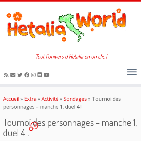
Tout l'univers d'Hetalia en un clic !
Passer
au
Accueil
»
Extra
»
Activité
»
Sondages
»
Tournoi des
contenu
personnages – manche 1, duel 4 !
Tournoi des personnages – manche 1,
10
duel 4 !