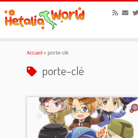
Passer
au
Accueil
»
porte-clé
contenu
porte-clé
2