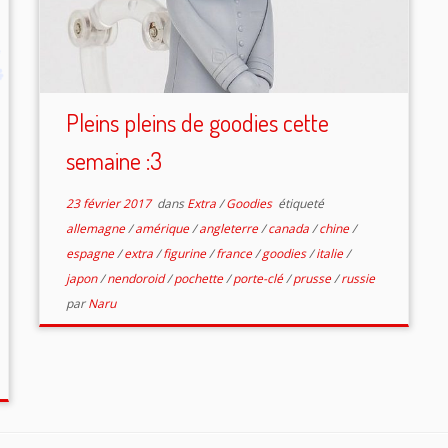
Pleins pleins de goodies cette
semaine :3
23 février 2017
dans
Extra
/
Goodies
étiqueté
allemagne
/
amérique
/
angleterre
/
canada
/
chine
/
espagne
/
extra
/
figurine
/
france
/
goodies
/
italie
/
japon
/
nendoroid
/
pochette
/
porte-clé
/
prusse
/
russie
par
Naru