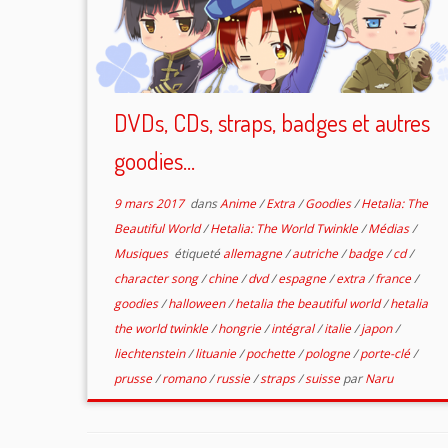
DVDs, CDs, straps, badges et autres
goodies…
9 mars 2017
dans
Anime
/
Extra
/
Goodies
/
Hetalia: The
Beautiful World
/
Hetalia: The World Twinkle
/
Médias
/
Musiques
étiqueté
allemagne
/
autriche
/
badge
/
cd
/
character song
/
chine
/
dvd
/
espagne
/
extra
/
france
/
goodies
/
halloween
/
hetalia the beautiful world
/
hetalia
the world twinkle
/
hongrie
/
intégral
/
italie
/
japon
/
liechtenstein
/
lituanie
/
pochette
/
pologne
/
porte-clé
/
prusse
/
romano
/
russie
/
straps
/
suisse
par
Naru