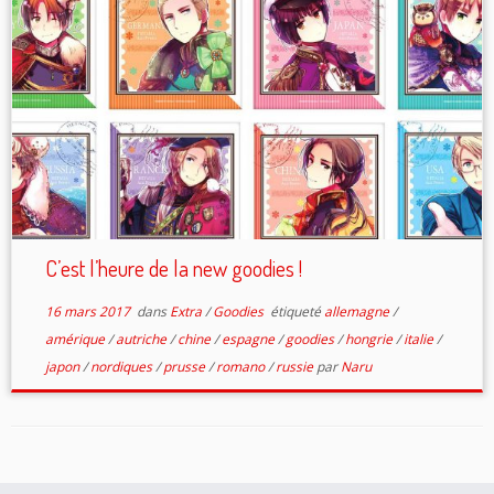
C’est l’heure de la new goodies !
16 mars 2017
dans
Extra
/
Goodies
étiqueté
allemagne
/
amérique
/
autriche
/
chine
/
espagne
/
goodies
/
hongrie
/
italie
/
japon
/
nordiques
/
prusse
/
romano
/
russie
par
Naru