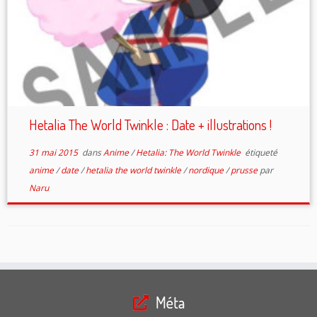
Hetalia The World Twinkle : Date + illustrations !
31 mai 2015
dans
Anime
/
Hetalia: The World Twinkle
étiqueté
anime
/
date
/
hetalia the world twinkle
/
nordique
/
prusse
par
Naru
Méta