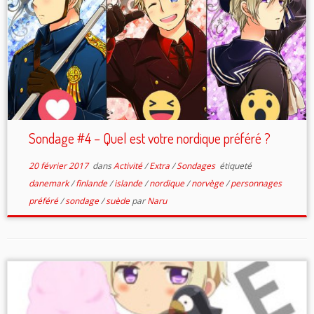
Sondage #4 – Quel est votre nordique préféré ?
20 février 2017
dans
Activité
/
Extra
/
Sondages
étiqueté
danemark
/
finlande
/
islande
/
nordique
/
norvège
/
personnages
préféré
/
sondage
/
suède
par
Naru