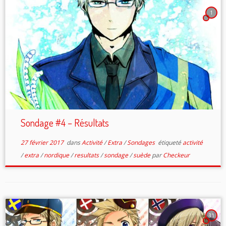
1
Sondage #4 – Résultats
27 février 2017
dans
Activité
/
Extra
/
Sondages
étiqueté
activité
/
extra
/
nordique
/
resultats
/
sondage
/
suède
par
Checkeur
31