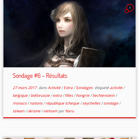
1
Sondage #6 – Résultats
27 mars 2017
dans
Activité
/
Extra
/
Sondages
étiqueté
activité
/
belgique
/
biélorussie
/
extra
/
filles
/
hongrie
/
liechtenstein
/
monaco
/
nations
/
république tcheque
/
seychelles
/
sondage
/
taïwan
/
ukraine
/
vietnam
par
Naru