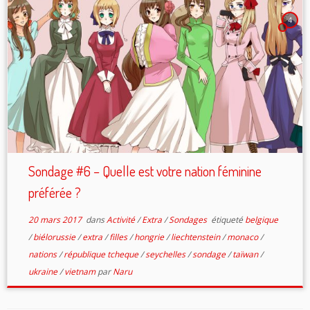
4
Sondage #6 – Quelle est votre nation féminine
préférée ?
20 mars 2017
dans
Activité
/
Extra
/
Sondages
étiqueté
belgique
/
biélorussie
/
extra
/
filles
/
hongrie
/
liechtenstein
/
monaco
/
nations
/
république tcheque
/
seychelles
/
sondage
/
taïwan
/
ukraine
/
vietnam
par
Naru