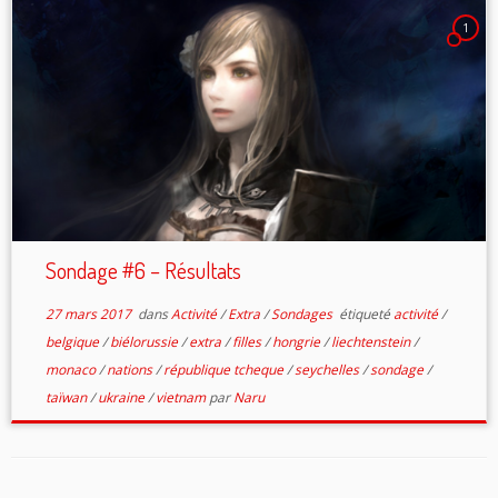
1
Sondage #6 – Résultats
27 mars 2017
dans
Activité
/
Extra
/
Sondages
étiqueté
activité
/
belgique
/
biélorussie
/
extra
/
filles
/
hongrie
/
liechtenstein
/
monaco
/
nations
/
république tcheque
/
seychelles
/
sondage
/
taïwan
/
ukraine
/
vietnam
par
Naru