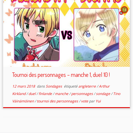
14
Tournoi des personnages – manche 1, duel 10 !
12 mars 2018
dans
Sondages
étiqueté
angleterre
/
Arthur
Kirkland
/
duel
/
finlande
/
manche
/
personnages
/
sondage
/
Tino
Väinämöinen
/
tournoi des personnages
/
vote
par
Yui