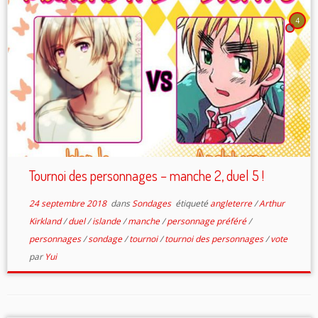
4
Tournoi des personnages – manche 2, duel 5 !
24 septembre 2018
dans
Sondages
étiqueté
angleterre
/
Arthur
Kirkland
/
duel
/
islande
/
manche
/
personnage préféré
/
personnages
/
sondage
/
tournoi
/
tournoi des personnages
/
vote
par
Yui