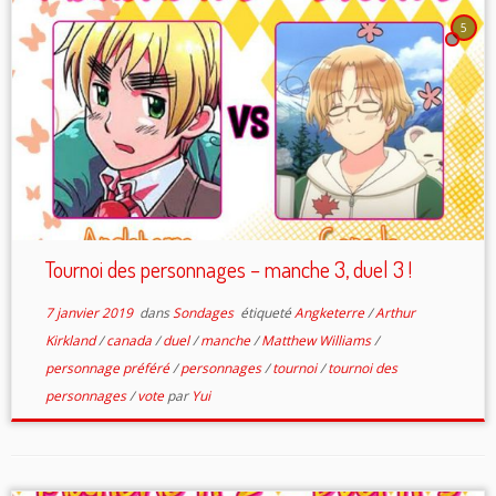
5
Tournoi des personnages – manche 3, duel 3 !
7 janvier 2019
dans
Sondages
étiqueté
Angketerre
/
Arthur
Kirkland
/
canada
/
duel
/
manche
/
Matthew Williams
/
personnage préféré
/
personnages
/
tournoi
/
tournoi des
personnages
/
vote
par
Yui