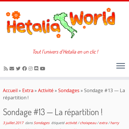
Tout l'univers d'Hetalia en un clic !
Passer
au
Accueil
»
Extra
»
Activité
»
Sondages
»
Sondage #13 — La
contenu
répartition !
Sondage #13 — La répartition !
3 juillet 2017
dans
Sondages
étiqueté
activité
/
choixpeau
/
extra
/
harry