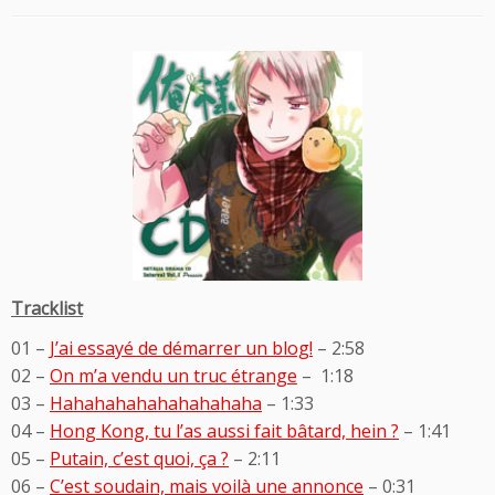
Tracklist
01 –
J’ai essayé de démarrer un blog!
– 2:58
02 –
On m’a vendu un truc étrange
– 1:18
03 –
Hahahahahahahahahaha
– 1:33
04 –
Hong Kong, tu l’as aussi fait bâtard, hein ?
– 1:41
05 –
Putain, c’est quoi, ça ?
– 2:11
06 –
C’est soudain, mais voilà une annonce
– 0:31