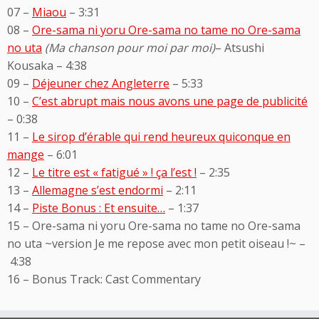
07 –
Miaou
– 3:31
08 –
Ore-sama ni yoru Ore-sama no tame no Ore-sama
no uta
(Ma chanson pour moi par moi)
– Atsushi
Kousaka – 4:38
09 –
Déjeuner chez Angleterre
– 5:33
10 –
C’est abrupt mais nous avons une page de publicité
– 0:38
11 –
Le sirop d’érable qui rend heureux quiconque en
mange
– 6:01
12 –
Le titre est « fatigué » ! ça l’est !
– 2:35
13 –
Allemagne s’est endormi
– 2:11
14 –
Piste Bonus : Et ensuite…
– 1:37
15 – Ore-sama ni yoru Ore-sama no tame no Ore-sama
no uta ~version Je me repose avec mon petit oiseau !~ –
4:38
16 – Bonus Track: Cast Commentary