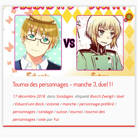
2
Tournoi des personnages – manche 3, duel 1 !
17 décembre 2018
dans
Sondages
étiqueté
Basch Zwingli
/
duel
/
Eduard von Bock
/
estonie
/
manche
/
personnage préféré
/
personnages
/
sondage
/
suisse
/
tournoi
/
tournoi des
personnages
/
vote
par
Yui