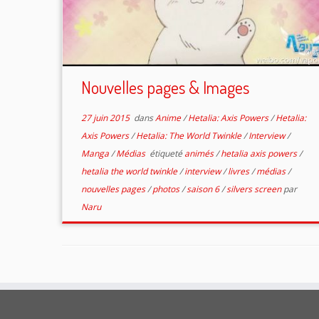
Nouvelles pages & Images
27 juin 2015
dans
Anime
/
Hetalia: Axis Powers
/
Hetalia:
Axis Powers
/
Hetalia: The World Twinkle
/
Interview
/
Manga
/
Médias
étiqueté
animés
/
hetalia axis powers
/
hetalia the world twinkle
/
interview
/
livres
/
médias
/
nouvelles pages
/
photos
/
saison 6
/
silvers screen
par
Naru