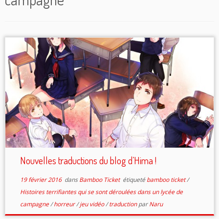
Nouvelles traductions du blog d’Hima !
19 février 2016
dans
Bamboo Ticket
étiqueté
bamboo ticket
/
Histoires terrifiantes qui se sont déroulées dans un lycée de
campagne
/
horreur
/
jeu vidéo
/
traduction
par
Naru