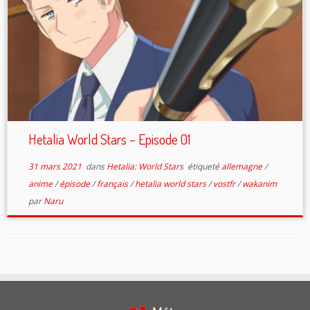
Hetalia World Stars – Episode 01
31 mars 2021
dans
Hetalia: World Stars
étiqueté
allemagne
/
anime
/
épisode
/
français
/
hetalia world stars
/
vostfr
/
wakanim
par
Naru