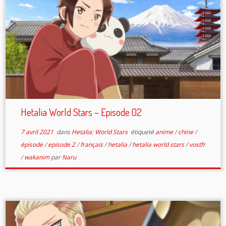
Hetalia World Stars – Episode 02
7 avril 2021
dans
Hetalia: World Stars
étiqueté
anime
/
chine
/
épisode
/
episode 2
/
français
/
hetalia
/
hetalia world stars
/
vostfr
/
wakanim
par
Naru