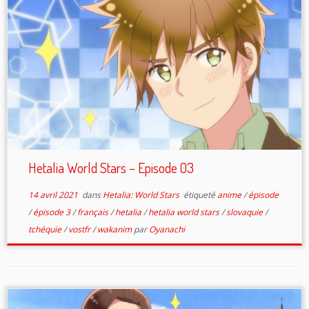
Hetalia World Stars – Episode 03
14 avril 2021
dans
Hetalia: World Stars
étiqueté
anime
/
épisode
/
épisode 3
/
français
/
hetalia
/
hetalia world stars
/
slovaquie
/
tchéquie
/
vostfr
/
wakanim
par
Oyanachi