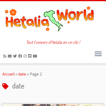
Tout l'univers d'Hetalia en un clic !
Passer
au
Accueil
»
date
»
Page 2
contenu
date