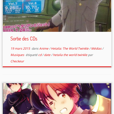
Sortie des CDs
19 mars 2015
dans
Anime
/
Hetalia: The World Twinkle
/
Médias
/
Musiques
étiqueté
cd
/
date
/
hetalia the world twinkle
par
Checkeur