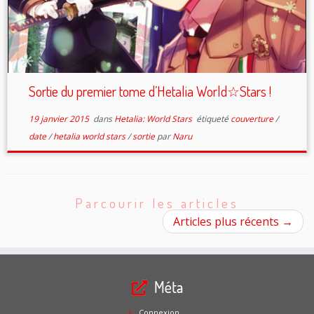
Sortie du premier tome d’Hetalia World☆Stars !
19 janvier 2015
dans
Hetalia: World Stars
étiqueté
couverture
/
date
/
hetalia world stars
/
sortie
par
Naru
Parcourir les articles
Articles plus récents
→
Méta
Connexion