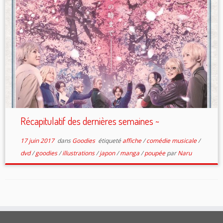
Récapitulatif des dernières semaines ~
17 juin 2017
dans
Goodies
étiqueté
affiche
/
comédie musicale
/
dvd
/
goodies
/
illustrations
/
japon
/
manga
/
poupée
par
Naru