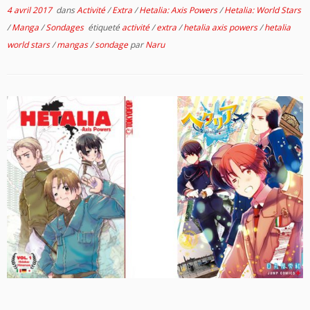
4 avril 2017
dans
Activité
/
Extra
/
Hetalia: Axis Powers
/
Hetalia: World Stars
/
Manga
/
Sondages
étiqueté
activité
/
extra
/
hetalia axis powers
/
hetalia
world stars
/
mangas
/
sondage
par
Naru