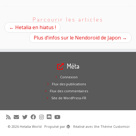
Parcourir les articles
←
Hetalia en hiatus !
Plus d’infos sur le Nendoroid de Japon
→
Méta
Connexion
Flux des publications
Flux des commentaires
Site de WordPress-FR
·
© 2026
Hetalia World
·
Propulsé par
·
Réalisé avec the
Thème Customizr
·