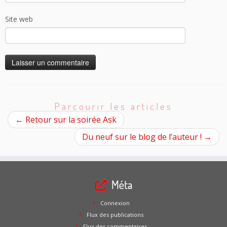
Site web
Parcourir les articles
←
Retour sur la soirée Ask
Du neuf sur le blog de l’auteur !
→
Méta
Connexion
Flux des publications
Flux des commentaires