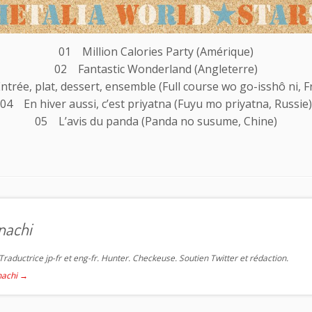
01 Million Calories Party (Amérique)
02 Fantastic Wonderland (Angleterre)
trée, plat, dessert, ensemble (Full course wo go-isshô ni, F
04 En hiver aussi, c’est priyatna (Fuyu mo priyatna, Russie)
05 L’avis du panda (Panda no susume, Chine)
nachi
raductrice jp-fr et eng-fr. Hunter. Checkeuse. Soutien Twitter et rédaction.
anachi
→