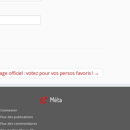
ge officiel : votez pour vos persos favoris !
→
Méta
Connexion
Flux des publications
Flux des commentaires