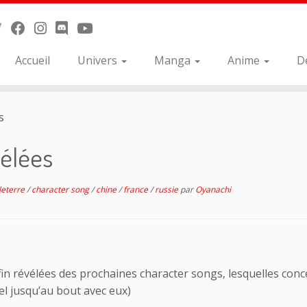
Accueil
Univers
Manga
Anime
D
s
vélées
leterre
/
character song
/
chine
/
france
/
russie
par
Oyanachi
fin révélées des prochaines character songs, lesquelles con
el jusqu’au bout avec eux)