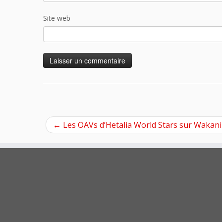
Site web
←
Les OAVs d’Hetalia World Stars sur Wakani