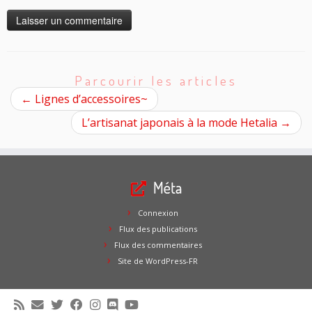
Parcourir les articles
←
Lignes d’accessoires~
L’artisanat japonais à la mode Hetalia
→
Méta
Connexion
Flux des publications
Flux des commentaires
Site de WordPress-FR