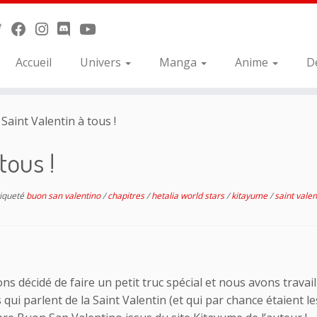
Accueil
Univers
Manga
Anime
D
Saint Valentin à tous !
tous !
iqueté
buon san valentino
/
chapitres
/
hetalia world stars
/
kitayume
/
saint vale
ns décidé de faire un petit truc spécial et nous avons travai
ui parlent de la Saint Valentin (et qui par chance étaient le