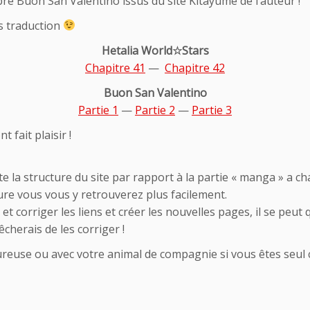
bre Buon San Valentino issus du site Kitayume de l’auteur !
tes traduction
Hetalia World☆Stars
Chapitre 41
—
Chapitre 42
Buon San Valentino
Partie 1
—
Partie 2
—
Partie 3
 fait plaisir !
 la structure du site par rapport à la partie « manga » a ch
ture vous vous y retrouverez plus facilement.
t corriger les liens et créer les nouvelles pages, il se peut
cherais de les corriger !
ureuse ou avec votre animal de compagnie si vous êtes seu