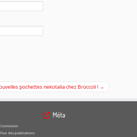
uvelles pochettes nekotalia chez Broccoli !
→
Méta
Connexion
Flux des publications