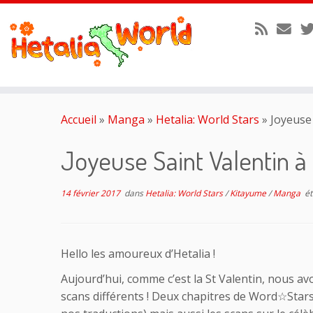
Passer
au
Accueil
»
Manga
»
Hetalia: World Stars
»
Joyeuse 
contenu
Joyeuse Saint Valentin à 
14 février 2017
dans
Hetalia: World Stars
/
Kitayume
/
Manga
ét
Hello les amoureux d’Hetalia !
Aujourd’hui, comme c’est la St Valentin, nous avo
scans différents ! Deux chapitres de Word☆Stars q