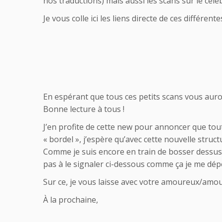
nos traductions) mais aussi les scans sur le célè
Je vous colle ici les liens directe de ces différen
En espérant que tous ces petits scans vous auront
Bonne lecture à tous !
J’en profite de cette new pour annoncer que toute
« bordel », j’espère qu’avec cette nouvelle struc
Comme je suis encore en train de bosser dessus e
pas à le signaler ci-dessous comme ça je me dépê
Sur ce, je vous laisse avec votre amoureux/amo
À la prochaine,