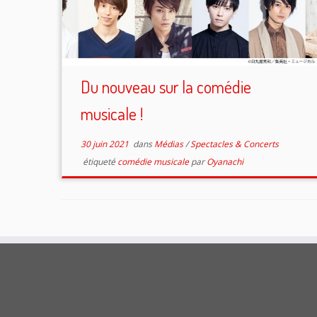
Du nouveau sur la comédie
musicale !
30 juin 2021
dans
Médias
/
Spectacles & Concerts
étiqueté
comédie musicale
par
Oyanachi