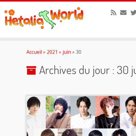
Passer
au
Accueil
»
2021
»
juin
»
30
contenu
Archives du jour :
30 j