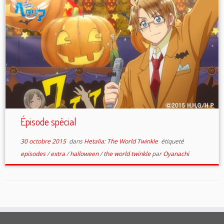
Épisode spécial
30 octobre 2015
dans
Hetalia: The World Twinkle
étiqueté
episodes
/
extra
/
halloween
/
the world twinkle
par
Oyanachi