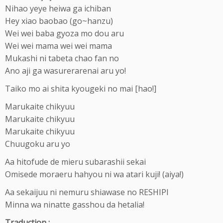
Nihao yeye heiwa ga ichiban
Hey xiao baobao (go~hanzu)
Wei wei baba gyoza mo dou aru
Wei wei mama wei wei mama
Mukashi ni tabeta chao fan no
Ano aji ga wasurerarenai aru yo!
Taiko mo ai shita kyougeki no mai [hao!]
Marukaite chikyuu
Marukaite chikyuu
Marukaite chikyuu
Chuugoku aru yo
Aa hitofude de mieru subarashii sekai
Omisede moraeru hahyou ni wa atari kuji! (aiya!)
Aa sekaijuu ni nemuru shiawase no RESHIPI
Minna wa ninatte gasshou da hetalia!
Traduction :