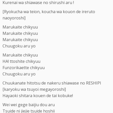
Kurenai wa shiawase no shirushi aru !
[Ryokucha wa teion, koucha wa kouon de ireruto
naoyoroshi]
Marukaite chikyuu
Marukaite chikyuu
Marukaite chikyuu
Chuugoku aru yo
Marukaite chikyuu
HA! ttoshite chikyuu
Funzorikaette chikyuu
Chuugoku aru yo
Chuukanate hitotsu de nakeru shiawase no RESHIPI
[karyoku wa tsuyoi megayoroshi]
Hayaoki shitara kouen de tai kobuke!
Wei wei gege baijiu dou aru
Tsuide ni jiejie tsuide hoshii