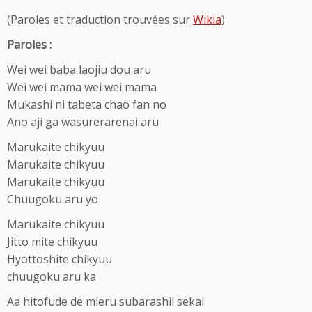
(Paroles et traduction trouvées sur
Wikia
)
Paroles :
Wei wei baba laojiu dou aru
Wei wei mama wei wei mama
Mukashi ni tabeta chao fan no
Ano aji ga wasurerarenai aru
Marukaite chikyuu
Marukaite chikyuu
Marukaite chikyuu
Chuugoku aru yo
Marukaite chikyuu
Jitto mite chikyuu
Hyottoshite chikyuu
chuugoku aru ka
Aa hitofude de mieru subarashii sekai