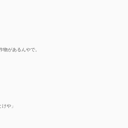
作物があるんやで。
とけや」