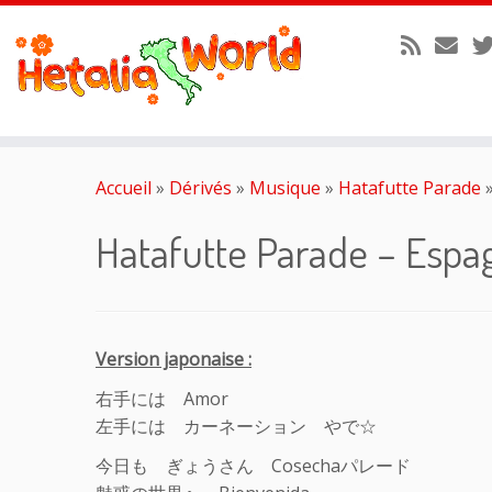
Passer
au
Accueil
»
Dérivés
»
Musique
»
Hatafutte Parade
contenu
Hatafutte Parade – Espa
Version japonaise :
右手には Amor
左手には カーネーション やで☆
今日も ぎょうさん Cosechaパレード