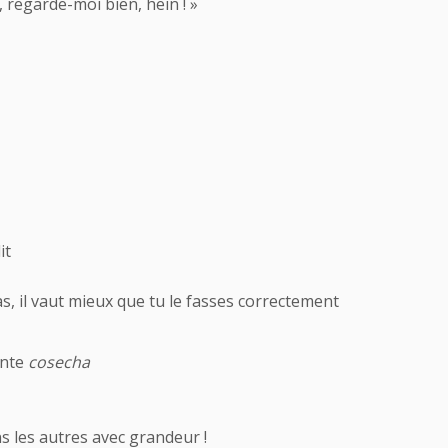
, regarde-moi bien, hein ! »
it
as, il vaut mieux que tu le fasses correctement
ante
cosecha
ns les autres avec grandeur !