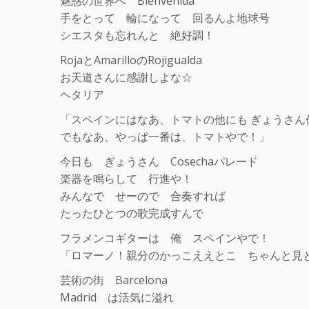
魅惑の世界へ Bienvenida
手をとって 輪になって 回るんよ地球号
シエスタも忘れんと 絶好調！
RojaとAmarilloのRojigualda
お天道さんに感謝しよな☆
ヘタリア
「スペインにはなあ、トマトの他にも ぎょうさん
でもなあ、やっぱ一番は、トマトやで！」
今日も ぎょうさん Cosechaパレード
楽器を鳴らして 行進や！
みんなで せーので 合奏すれば
たったひとつの歌完成すんで
フラメンコギターは 俺 スペインやで！
「ロマーノ！親分のかっこええとこ ちゃんと見
芸術の街 Barcelona
Madrid は活気に溢れ