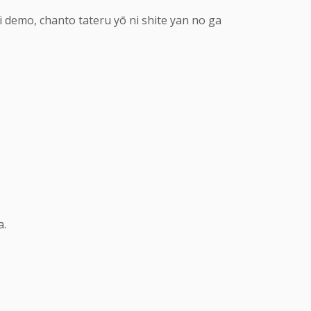
 demo, chanto tateru yō ni shite yan no ga
a.