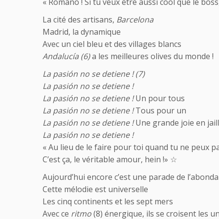
« Romano ! Si tu veux être aussi cool que le boss
La cité des artisans,
Barcelona
Madrid, la dynamique
Avec un ciel bleu et des villages blancs
Andalucía (6)
a les meilleures olives du monde !
La pasión no se detiene ! (7)
La pasión no se detiene !
La pasión no se detiene !
Un pour tous
La pasión no se detiene !
Tous pour un
La pasión no se detiene !
Une grande joie en jaill
La pasión no se detiene !
« Au lieu de le faire pour toi quand tu ne peux p
C’est ça, le véritable amour, hein !» ☆
Aujourd’hui encore c’est une parade de l’abond
Cette mélodie est universelle
Les cinq continents et les sept mers
Avec ce
ritmo
(8) énergique, ils se croisent les u