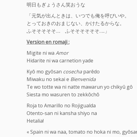
明日もぎょうさん笑おうな
「元気が出んときは、いつでも俺を呼びいや。
とっておきのおまじない、かけたるからな。
ふそそそそそ…. ふそそそそそそ…..」
Version en romaji :
Migite ni wa
Amor
Hidarite ni wa carnetion yade
Kyô mo gyôsan
cosecha
parêdo
Miwaku no sekai e
Bienvenida
Te wo totte wa ni natte mawarun yo chikyû gô
Siesta mo wasuren to zekkôchô
Roja to Amarillo no Rojigualda
Otento-san ni kansha shiyo na
Hetalia!
« Spain ni wa naa, tomato no hoka ni mo, gyôs