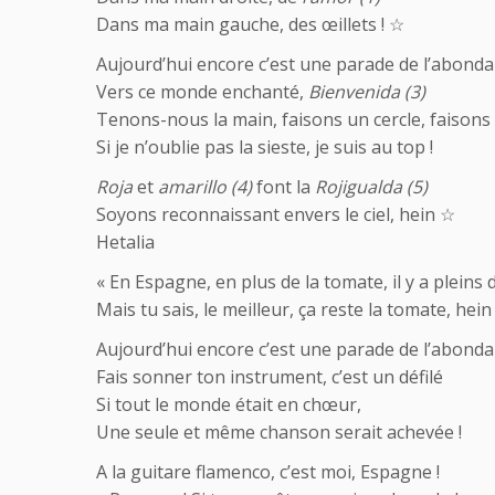
Dans ma main gauche, des œillets ! ☆
Aujourd’hui encore c’est une parade de l’abond
Vers ce monde enchanté,
Bienvenida (3)
Tenons-nous la main, faisons un cercle, faisons 
Si je n’oublie pas la sieste, je suis au top !
Roja
et
amarillo (4)
font la
Rojigualda (5)
Soyons reconnaissant envers le ciel, hein ☆
Hetalia
« En Espagne, en plus de la tomate, il y a pleins d
Mais tu sais, le meilleur, ça reste la tomate, hein 
Aujourd’hui encore c’est une parade de l’abond
Fais sonner ton instrument, c’est un défilé
Si tout le monde était en chœur,
Une seule et même chanson serait achevée !
A la guitare flamenco, c’est moi, Espagne !