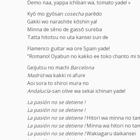
Demo naa, yappa ichiban wa, tomato yade! »
Kyô mo gyôsan
cosecha
parêdo
Gakki wo narashite kōshin ya!
Minna de sêno de gassō sureba
Tatta hitotsu no uta kansei sun de
Flamenco guitar wa ore Spain yade!
“Romano! Oyabun no kakko ee toko chanto mi t
Geijutsu no machi
Barcelona
Madrid
wa kakki ni afure
Aoi sora to shiroi mura no
Andalucía
-san olive wa sekai ichinan yade!
La pasión no se detiene !
La pasión no se detiene !
La pasión no se detiene !
Hitori wa minna no ta
La pasión no se detiene !
Minna wa hitori no tam
La pasión no se detiene !
Wakiagaru daikansei