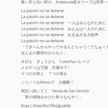
青い空と白い村の Andalucía産オリーブは世界
La pasión no se detiene
La pasión no se detiene
La pasión no se detiene 一人はみんなのために
La pasión no se detiene みんなは一人のために
La pasión no se detiene わきあがる大歓声
La pasión no se detiene
「できへんからやってやるんとちゃうくてなぁ一
ほんまの愛情やからな☆」
今日も ぎょうさん Cosechaパレード
メロディは万国 共通やで！
５つの大陸と ７つの海を
ノリノリなRitmoで 大横断！
明日へ続いてく Fiesta de San Fermín
「男の情熱をかけた祭りなんや！」
RojaとAmarilloのRojigualda