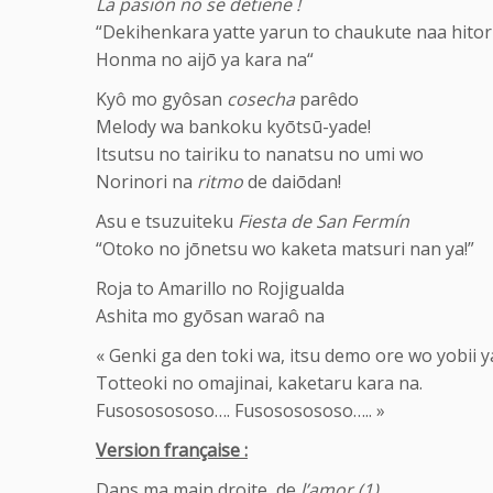
La pasión no se detiene !
“Dekihenkara yatte yarun to chaukute naa hitori
Honma no aijō ya kara na“
Kyô mo gyôsan
cosecha
parêdo
Melody wa bankoku kyōtsū-yade!
Itsutsu no tairiku to nanatsu no umi wo
Norinori na
ritmo
de daiōdan!
Asu e tsuzuiteku
Fiesta de San Fermín
“Otoko no jōnetsu wo kaketa matsuri nan ya!”
Roja to Amarillo no Rojigualda
Ashita mo gyōsan waraô na
« Genki ga den toki wa, itsu demo ore wo yobii y
Totteoki no omajinai, kaketaru kara na.
Fusososososo…. Fusososososo….. »
Version française :
Dans ma main droite, de
l’amor (1)