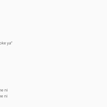
oke ya”
me ni
e ni