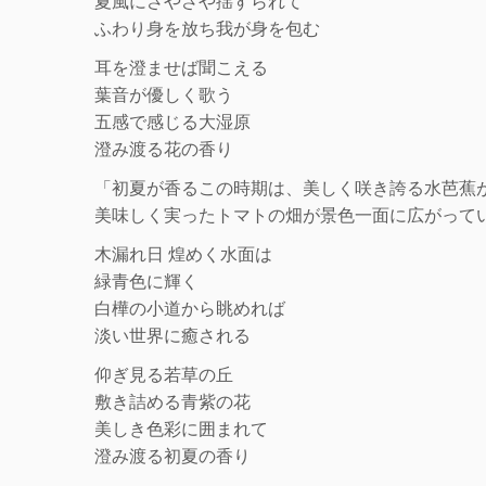
夏風にさやさや揺すられて
ふわり身を放ち我が身を包む
耳を澄ませば聞こえる
葉音が優しく歌う
五感で感じる大湿原
澄み渡る花の香り
「初夏が香るこの時期は、美しく咲き誇る水芭蕉
美味しく実ったトマトの畑が景色一面に広がって
木漏れ日 煌めく水面は
緑青色に輝く
白樺の小道から眺めれば
淡い世界に癒される
仰ぎ見る若草の丘
敷き詰める青紫の花
美しき色彩に囲まれて
澄み渡る初夏の香り