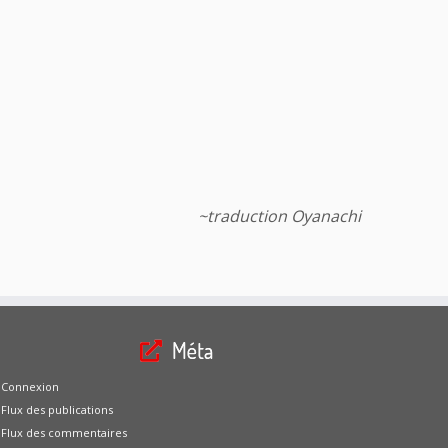
~traduction Oyanachi
Méta
Connexion
Flux des publications
Flux des commentaires