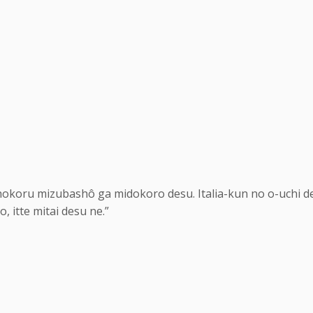
hokoru mizubashô ga midokoro desu. Italia-kun no o-uchi d
o, itte mitai desu ne.”