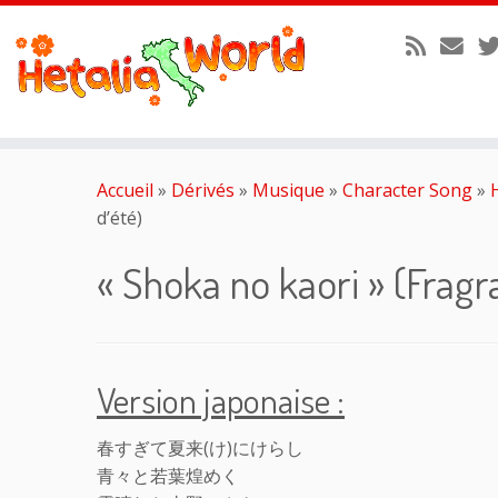
Passer
au
Accueil
»
Dérivés
»
Musique
»
Character Song
»
contenu
d’été)
« Shoka no kaori » (Frag
Version japonaise :
春すぎて夏来(け)にけらし
青々と若葉煌めく