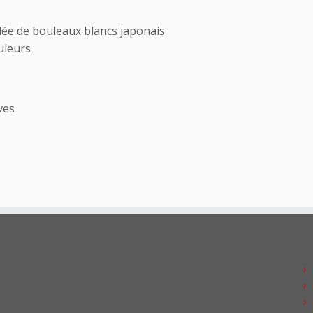
dée de bouleaux blancs japonais
uleurs
ves