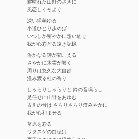
霧晴れた山野のさきに
風恋しくそよぐ
深い緑萌ゆる
小道ひとり歩めば
いつしか密やかに想い馳せ
我が心彩どる遠き記憶
遥かなる詩が聞こえる
さやかに木霊が響く
周りは悠久な大自然
澄み渡る杜の香り
しゃらりしゃらりと 鈴の音鳴らし
足任せに山野をあゆむ
古川の音は さらりさらり澄みやかに
我が心和ませる
草原を彩る
ワタスゲの白穂は