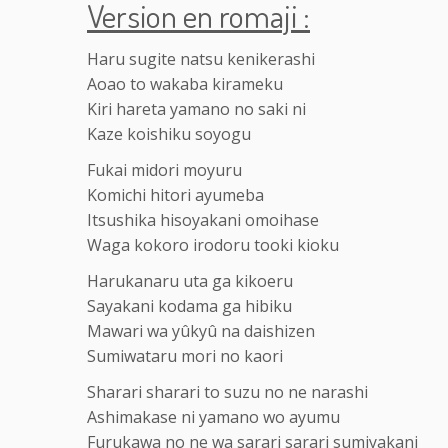
Version en romaji :
Haru sugite natsu kenikerashi
Aoao to wakaba kirameku
Kiri hareta yamano no saki ni
Kaze koishiku soyogu
Fukai midori moyuru
Komichi hitori ayumeba
Itsushika hisoyakani omoihase
Waga kokoro irodoru tooki kioku
Harukanaru uta ga kikoeru
Sayakani kodama ga hibiku
Mawari wa yûkyû na daishizen
Sumiwataru mori no kaori
Sharari sharari to suzu no ne narashi
Ashimakase ni yamano wo ayumu
Furukawa no ne wa sarari sarari sumiyakani