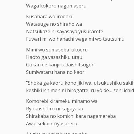
Waga kokoro nagomaseru
Kusahara wo irodoru
Watasuge no shiraho wa
Natsukaze ni sayasaya yusurarete
Fuwari mi wo hanachi waga mi wo tsutsumu
Mimi wo sumaseba kikoeru
Haoto ga yasashiku utau
Gokan de kanjiru daishitsugen
Sumiwataru hana no kaori
“Shoka ga kaoru kono jiki wa, utsukushiku saki
keshiki ichimen ni hirogatte iru yô de… zehi ichid
Komorebi kirameku minamo wa
Ryokushôiro ni kagayaku
Shirakaba no komichi kara nagamereba
Awai sekai ni iyasareru