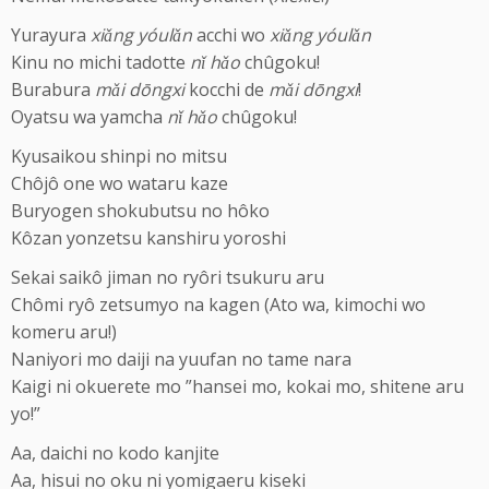
Yurayura
xiǎng yóulǎn
acchi wo
xiǎng yóulǎn
Kinu no michi tadotte
nǐ hǎo
chûgoku!
Burabura
mǎi dōngxi
kocchi de
mǎi dōngxi
!
Oyatsu wa yamcha
nǐ hǎo
chûgoku!
Kyusaikou shinpi no mitsu
Chôjô one wo wataru kaze
Buryogen shokubutsu no hôko
Kôzan yonzetsu kanshiru yoroshi
Sekai saikô jiman no ryôri tsukuru aru
Chômi ryô zetsumyo na kagen (Ato wa, kimochi wo
komeru aru!)
Naniyori mo daiji na yuufan no tame nara
Kaigi ni okuerete mo ”hansei mo, kokai mo, shitene aru
yo!”
Aa, daichi no kodo kanjite
Aa, hisui no oku ni yomigaeru kiseki