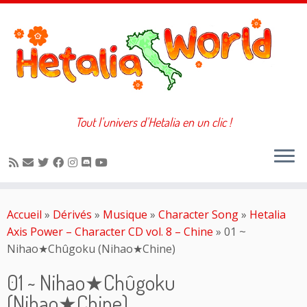
Tout l'univers d'Hetalia en un clic !
Passer
au
Accueil
»
Dérivés
»
Musique
»
Character Song
»
Hetalia
contenu
Axis Power – Character CD vol. 8 – Chine
»
01 ~
Nihao★Chûgoku (Nihao★Chine)
01 ~ Nihao★Chûgoku
(Nihao★Chine)