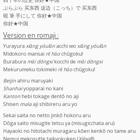
ぶらぶら 买东西 这边（こっち）で 买东西
硯 筆 手にして 你好★中国
你好★中国
Version en romaji :
Yurayura
xiǎng yóulǎn
acchi wo
xiǎng yóulǎn
Midokoro mansai
nǐ hǎo
chûgoku!
Burabura
mǎi dōngxi
kocchi de
mǎi dōngxi
Mekurumeku tokimeki
nǐ hǎo
chûgoku!
Beijin
ahiru maruyaki
Shanhai
yopparai no kani
Kanton
hebi tokage dentô no aji
Shisen
mala
aji shibireru aru yo
Sekai saita no netto jinkô hokoru aru
Dôga saito misugite tetsu ya (misugicchata aru)
Hayaoki no hitotachi muragaru kôen kenkô no tame aru
Nemui mekosutte taikyokuken (
Xièxiè
!)