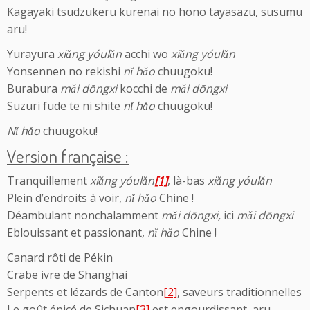
Kagayaki tsudzukeru kurenai no hono tayasazu, susumu
aru!
Yurayura
xiǎng yóulǎn
acchi wo
xiǎng yóulǎn
Yonsennen no rekishi
nǐ hǎo
chuugoku!
Burabura
mǎi dōngxi
kocchi de
mǎi dōngxi
Suzuri fude te ni shite
nǐ hǎo
chuugoku!
Nǐ hǎo
chuugoku!
Version française :
Tranquillement
xiǎng yóulǎn
[1]
, là-bas
xiǎng yóulǎn
Plein d’endroits à voir,
nǐ hǎo
Chine !
Déambulant nonchalamment
mǎi dōngxi,
ici
mǎi dōngxi
Eblouissant et passionant,
nǐ hǎo
Chine !
Canard rôti de Pékin
Crabe ivre de Shanghai
Serpents et lézards de Canton
[2]
, saveurs traditionnelles
Le goût épicé de Sichuan
[3]
est engourdissant, aru