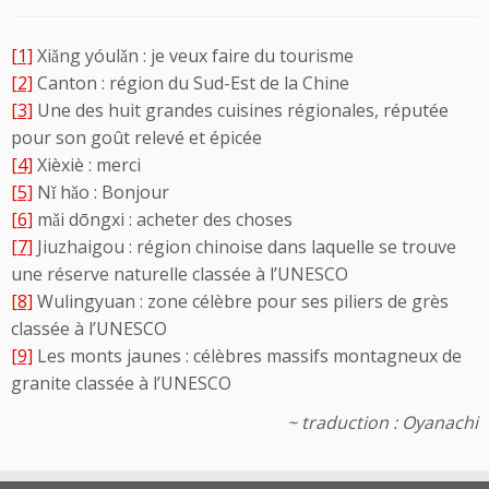
[1]
Xiǎng yóulǎn : je veux faire du tourisme
[2]
Canton : région du Sud-Est de la Chine
[3]
Une des huit grandes cuisines régionales, réputée
pour son goût relevé et épicée
[4]
Xièxiè : merci
[5]
Nǐ hǎo : Bonjour
[6]
mǎi dōngxi : acheter des choses
[7]
Jiuzhaigou : région chinoise dans laquelle se trouve
une réserve naturelle classée à l’UNESCO
[8]
Wulingyuan : zone célèbre pour ses piliers de grès
classée à l’UNESCO
[9]
Les monts jaunes : célèbres massifs montagneux de
granite classée à l’UNESCO
~ traduction : Oyanachi