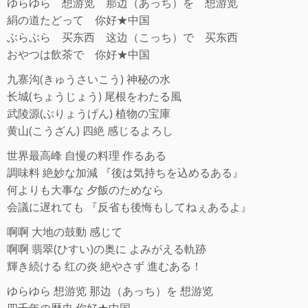
ゆらゆら 想游览 那边（あっち）を 想游览
絹の道たどって 你好★中国
ぶらぶら 买东西 这边（こっち）で 买东西
おやつは飲茶で 你好★中国
九寨沟(きゅうさいこう) 神秘の水
长城(ちょうじょう) 尾根をわたる風
武陵源(ぶりょうげん) 植物の宝庫
黄山(こうざん) 四絶 感じるよろし
世界最高峰 自慢の料理 作るある
調味料 絶妙な加減 『後は気持ちを込めるある』
何よりも大事な 夕飯のためなら
会議に遅れても 『反省も後悔もしてねぇあるよ』
啊啊 大地の鼓動 感じて
啊啊 翡翠(ひすい)の奥に よみがえる軌跡
輝き続ける 红の炎 絶やさず 進むある！
ゆらゆら 想游览 那边（あっち）を 想游览
四千年の歴史 你好★中国