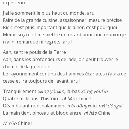
expérience
J’ai le somment le plus haut du monde, aru
Faire de la grande cuisine, assaisonner, mesure précise
Rien n’est plus important que le dîner, c’est pourquoi
Même si ça doit me mettre en retard pour une réunion je
n’ai ni remarque ni regrets, aru !
Aah, sent le pouls de la Terre
Aah, dans les profondeurs de jade, on peut trouver le
chemin de la guérison
Le rayonnement continu des flammes écarlates n’aura de
cesse et ira toujours de l’avant, aru !
Tranquillement
xiǎng yóulǎn
, là-bas
xiǎng yóulǎn
Quatre mille ans d’histoire,
nǐ hǎo
Chine !
Déambulant nonchalamment
mǎi dōngxi,
ici
mǎi dōngxi
La main tient pinceau et bloc d’encre,
nǐ hǎo
Chine !
Nǐ hǎo
Chine !