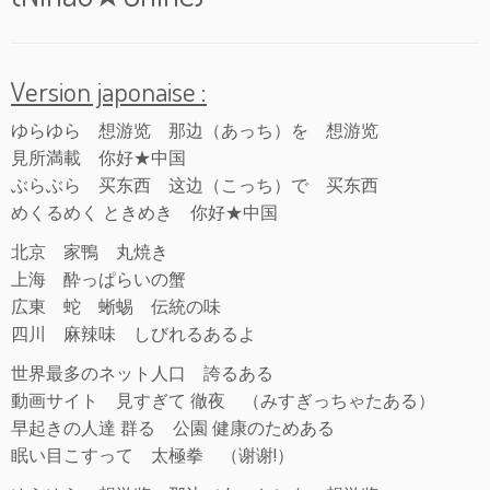
Version japonaise :
ゆらゆら 想游览 那边（あっち）を 想游览
見所満載 你好★中国
ぶらぶら 买东西 这边（こっち）で 买东西
めくるめく ときめき 你好★中国
北京 家鴨 丸焼き
上海 酔っぱらいの蟹
広東 蛇 蜥蜴 伝統の味
四川 麻辣味 しびれるあるよ
世界最多のネット人口 誇るある
動画サイト 見すぎて 徹夜 （みすぎっちゃたある）
早起きの人達 群る 公園 健康のためある
眠い目こすって 太極拳 （谢谢!）