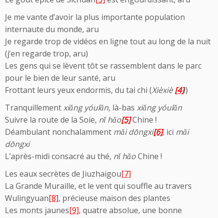
Je me vante d’avoir la plus importante population
internaute du monde, aru
Je regarde trop de vidéos en ligne tout au long de la nuit
(j’en regarde trop, aru)
Les gens qui se lèvent tôt se rassemblent dans le parc
pour le bien de leur santé, aru
Frottant leurs yeux endormis, du tai chi (
Xièxiè
[4]
!)
Tranquillement
xiǎng yóulǎn
, là-bas
xiǎng yóulǎn
Suivre la route de la Soie,
nǐ hǎo
[5]
Chine !
Déambulant nonchalamment
mǎi dōngxi
[6]
,
ici
mǎi
dōngxi
L’après-midi consacré au thé,
nǐ hǎo
Chine !
Les eaux secrètes de Jiuzhaigou
[7]
La Grande Muraille, et le vent qui souffle au travers
Wulingyuan
[8]
, précieuse maison des plantes
Les monts jaunes
[9]
, quatre absolue, une bonne