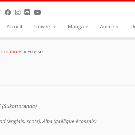
Accueil
Univers
Manga
Anime
D
cronations
»
Écosse
ド
(Sukottorando)
d (anglais, scots), Alba (gaélique écossais)