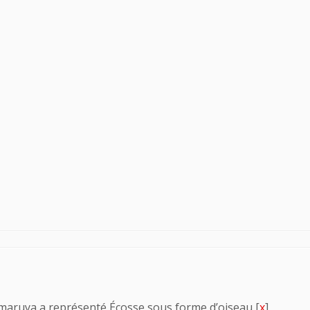
Himaruya a représenté Écosse sous forme d’oiseau [
x
]