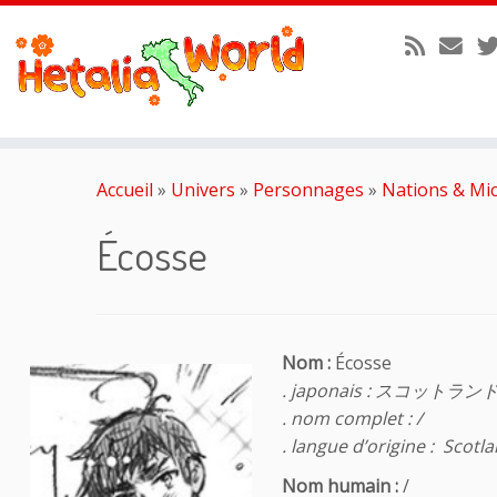
Passer
au
Accueil
»
Univers
»
Personnages
»
Nations & Mi
contenu
Écosse
Nom :
Écosse
. japonais : スコットラン
. nom complet : /
. langue d’origine :
Scotlan
Nom humain :
/