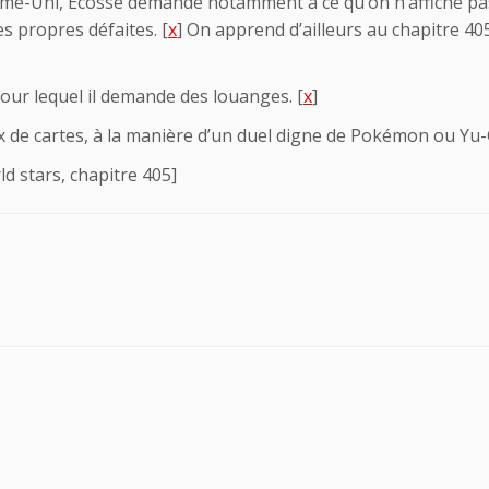
aume-Uni, Écosse demande notamment à ce qu’on n’affiche pa
s propres défaites. [
x
] On apprend d’ailleurs au chapitre 405
pour lequel il demande des louanges. [
x
]
 de cartes, à la manière d’un duel digne de Pokémon ou Yu-G
ld stars, chapitre 405]