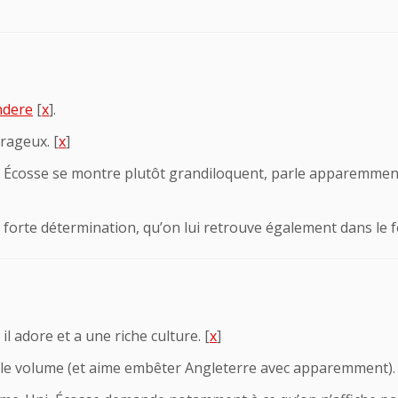
ndere
[
x
].
urageux. [
x
]
 Écosse se montre plutôt grandiloquent, parle apparemment d’
ne forte détermination, qu’on lui retrouve également dans le f
, il adore et a une riche culture. [
x
]
r le volume (et aime embêter Angleterre avec apparemment). 