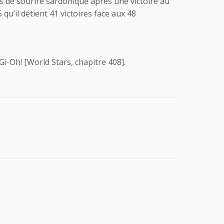
s de sourire sardonique après une victoire au
 qu’il détient 41 victoires face aux 48
i-Oh! [World Stars, chapitre 408].