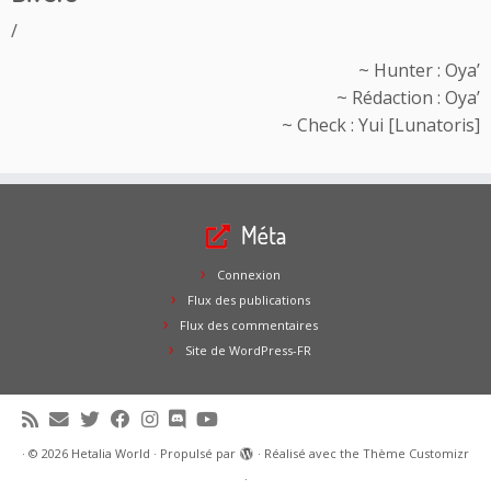
/
~ Hunter : Oya’
~ Rédaction : Oya’
~ Check : Yui [Lunatoris]
Méta
Connexion
Flux des publications
Flux des commentaires
Site de WordPress-FR
·
© 2026
Hetalia World
·
Propulsé par
·
Réalisé avec the
Thème Customizr
·