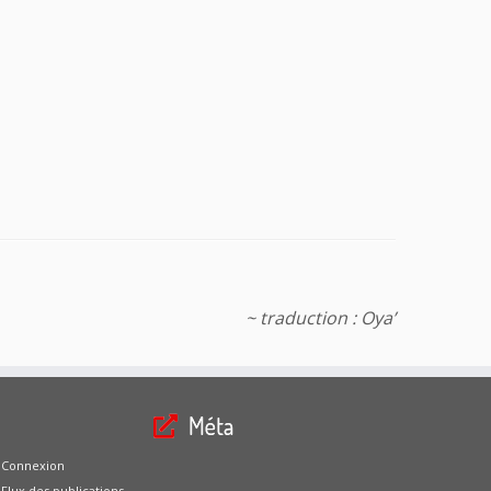
~ traduction : Oya’
Méta
Connexion
Flux des publications