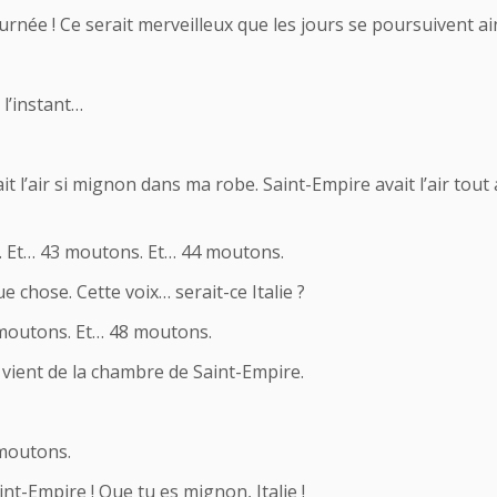
urnée ! Ce serait merveilleux que les jours se poursuivent ain
 l’instant…
vait l’air si mignon dans ma robe. Saint-Empire avait l’air tout a
 Et… 43 moutons. Et… 44 moutons.
e chose. Cette voix… serait-ce Italie ?
moutons. Et… 48 moutons.
la vient de la chambre de Saint-Empire.
moutons.
t-Empire ! Que tu es mignon, Italie !