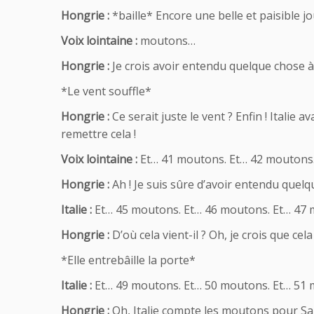
Hongrie :
*baille* Encore une belle et paisible jo
Voix lointaine :
moutons…
Hongrie :
Je crois avoir entendu quelque chose à
*Le vent souffle*
Hongrie :
Ce serait juste le vent ? Enfin ! Italie a
remettre cela !
Voix lointaine :
Et… 41 moutons. Et… 42 moutons.
Hongrie :
Ah ! Je suis sûre d’avoir entendu quelqu
Italie :
Et… 45 moutons. Et… 46 moutons. Et… 47 
Hongrie :
D’où cela vient-il ? Oh, je crois que ce
*Elle entrebâille la porte*
Italie :
Et… 49 moutons. Et… 50 moutons. Et… 51 
Hongrie :
Oh, Italie compte les moutons pour Sain