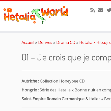
Passer
au
Accueil
»
Dérivés
»
Drama CD
»
Hetalia x Hitsuji
contenu
01 – Je crois que je com
Autriche :
Collection Honeybee CD.
Hongrie :
Série des Hetalia x Bonne nuit en com
Saint-Empire Romain Germanique & Italie :
« Ber